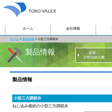
ホーム
会社情報
ホーム
>
製品情報
>
小型三方調節弁
製品情報
産業・
分野別納入機
製品情報
小型三方調節弁
ねじ込み接続の小型三方調節弁