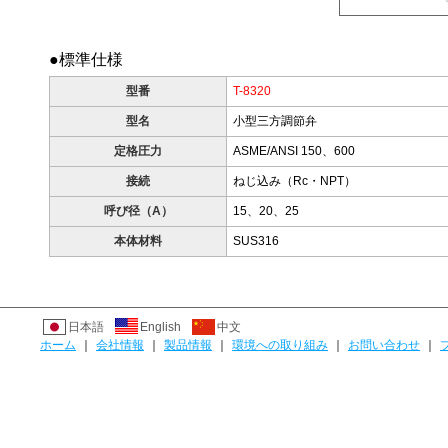
●標準仕様
型番
T-8320
型名
小型三方調節弁
定格圧力
ASME/ANSI 150、600
接続
ねじ込み（Rc・NPT）
呼び径（A）
15、20、25
本体材料
SUS316
日本語
English
中文
ホーム
｜
会社情報
｜
製品情報
｜
環境への取り組み
｜
お問い合わせ
｜