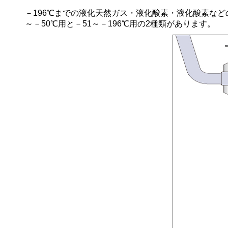
－196℃までの液化天然ガス・液化酸素・液化酸素な
～－50℃用と－51～－196℃用の2種類があります。