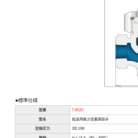
●標準仕様
型番
T-8020
型名
低温用微少流量調節弁
定格圧力
JIS 10K
接続
ねじ込み（Rc・NPT）