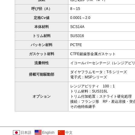
呼び径（A）
8～15
定格Cv値
0.0001～2.0
本体材料
SCS14A
トリム材料
SUS316
パッキン材料
PCTFE
ガスケット材料
CTFE鋸歯形金属ガスケット
流量特性
イコールパーセンテージ（レンジアビリ
ダイヤフラムモータ：T-5 シリーズ
搭載可能駆動部
電子式：MSPシリーズ
レンジアビリティ 100：1
トリム材料：SUS316L
オプション
トリム付加処置：ステライト硬化処理
接続：フランジ形 RF・差込溶接・突
その他特殊継手
日本語
English
中文