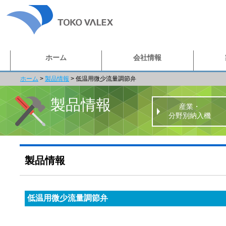
ホーム
会社情報
ホーム
>
製品情報
>
低温用微少流量調節弁
製品情報
産業・
分野別納入機
製品情報
低温用微少流量調節弁