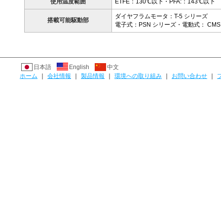
使用温度範囲
ETFE：130℃以下・PFA:：143℃以下
ダイヤフラムモータ：T-5 シリーズ
搭載可能駆動部
電子式：PSN シリーズ・電動式： CM
日本語
English
中文
ホーム
｜
会社情報
｜
製品情報
｜
環境への取り組み
｜
お問い合わせ
｜