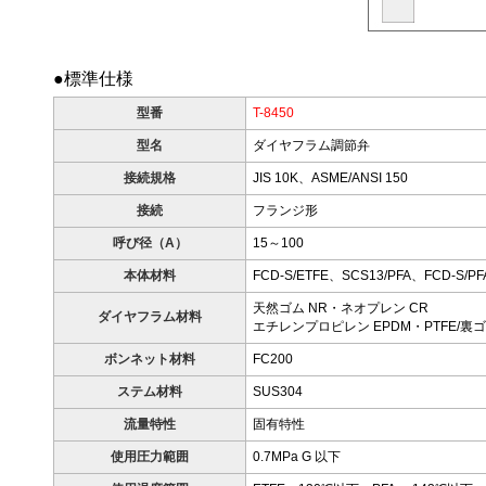
●標準仕様
型番
T-8450
型名
ダイヤフラム調節弁
接続規格
JIS 10K、ASME/ANSI 150
接続
フランジ形
呼び径（A）
15～100
本体材料
FCD-S/ETFE、SCS13/PFA、FCD-S/PF
天然ゴム NR・ネオプレン CR
ダイヤフラム材料
エチレンプロピレン EPDM・PTFE/裏ゴ
ボンネット材料
FC200
ステム材料
SUS304
流量特性
固有特性
使用圧力範囲
0.7MPa G 以下