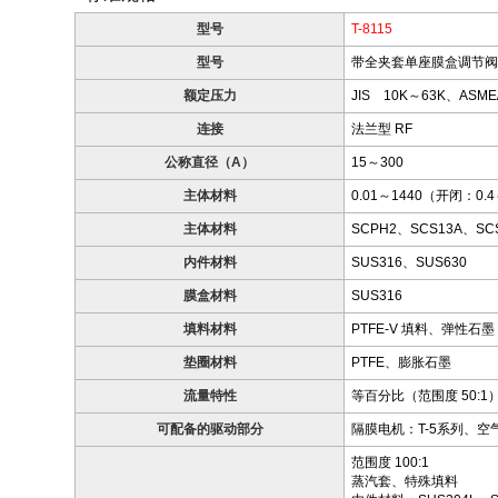
型号
T-8115
型号
带全夹套单座膜盒调节
额定压力
JIS 10K～63K、ASME
连接
法兰型 RF
公称直径（A）
15～300
主体材料
0.01～1440（开闭：0.4
主体材料
SCPH2、SCS13A、SC
内件材料
SUS316、SUS630
膜盒材料
SUS316
填料材料
PTFE-V 填料、弹性石墨
垫圈材料
PTFE、膨胀石墨
流量特性
等百分比（范围度 50:
可配备的驱动部分
隔膜电机：T-5系列、空
范围度 100:1
蒸汽套、特殊填料