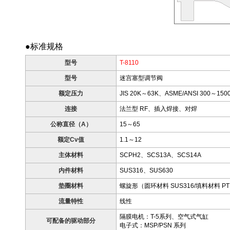
●标准规格
型号
T-8110
型号
迷宫塞型调节阀
额定压力
JIS 20K～63K、ASME/ANSI 300～150
连接
法兰型 RF、插入焊接、对焊
公称直径（A）
15～65
额定Cv值
1.1～12
主体材料
SCPH2、SCS13A、SCS14A
内件材料
SUS316、SUS630
垫圈材料
螺旋形（圆环材料 SUS316/填料材料 P
流量特性
线性
隔膜电机：T-5系列、空气式气缸
可配备的驱动部分
电子式：MSP/PSN 系列