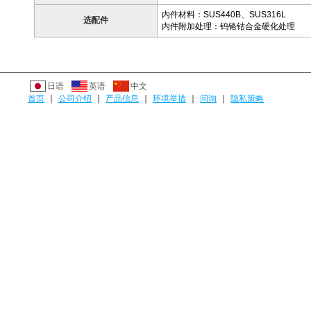
内件材料：SUS440B、SUS316L
选配件
内件附加处理：钨铬钴合金硬化处理
日语
英语
中文
首页
｜
公司介绍
｜
产品信息
｜
环境举措
｜
问询
｜
隐私策略